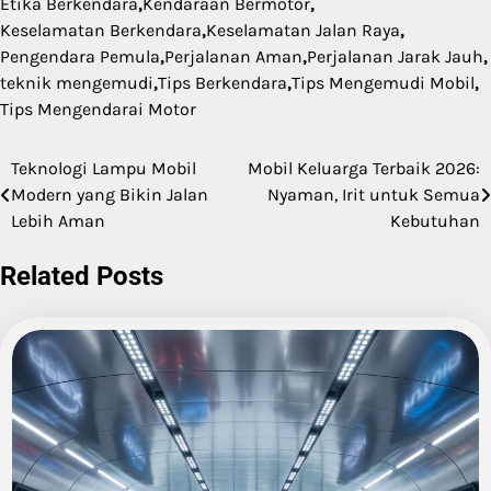
Etika Berkendara
,
Kendaraan Bermotor
,
Keselamatan Berkendara
,
Keselamatan Jalan Raya
,
Pengendara Pemula
,
Perjalanan Aman
,
Perjalanan Jarak Jauh
,
teknik mengemudi
,
Tips Berkendara
,
Tips Mengemudi Mobil
,
Tips Mengendarai Motor
Teknologi Lampu Mobil
Mobil Keluarga Terbaik 2026:
Post
Modern yang Bikin Jalan
Nyaman, Irit untuk Semua
navigation
Lebih Aman
Kebutuhan
Related Posts