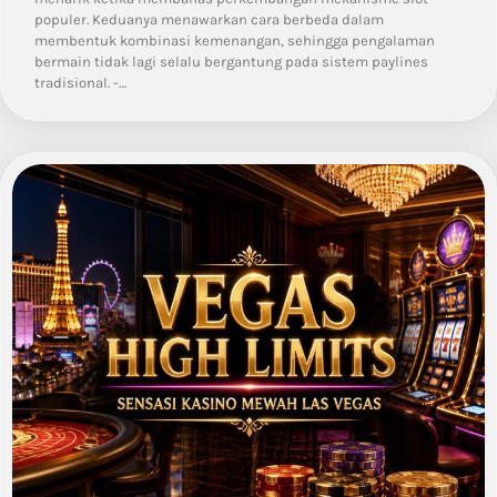
populer. Keduanya menawarkan cara berbeda dalam
membentuk kombinasi kemenangan, sehingga pengalaman
bermain tidak lagi selalu bergantung pada sistem paylines
tradisional. -…