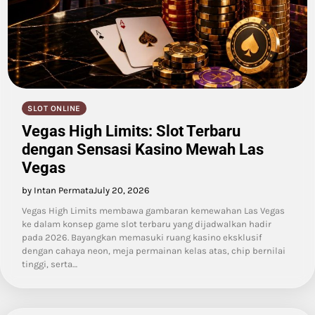
SLOT ONLINE
Vegas High Limits: Slot Terbaru
dengan Sensasi Kasino Mewah Las
Vegas
by Intan Permata
July 20, 2026
Vegas High Limits membawa gambaran kemewahan Las Vegas
ke dalam konsep game slot terbaru yang dijadwalkan hadir
pada 2026. Bayangkan memasuki ruang kasino eksklusif
dengan cahaya neon, meja permainan kelas atas, chip bernilai
tinggi, serta…