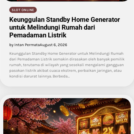
SLOT ONLINE
Keunggulan Standby Home Generator
untuk Melindungi Rumah dari
Pemadaman Listrik
by Intan Permata
August 6, 2026
Keunggulan Standby Home Generator untuk Melindungi Rumah
dari Pemadaman Listrik semakin dirasakan oleh banyak pemilik
rumah, terutama di wilayah yang sesekali mengalami gangguan
pasokan listrik akibat cuaca ekstrem, perbaikan jaringan, atau
kondisi darurat lainnya. Berbeda…