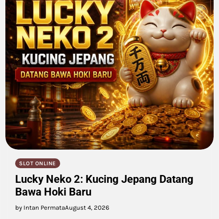
SLOT ONLINE
Lucky Neko 2: Kucing Jepang Datang
Bawa Hoki Baru
by Intan Permata
August 4, 2026