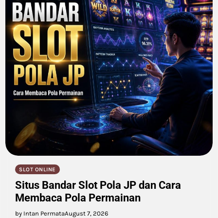
SLOT ONLINE
Situs Bandar Slot Pola JP dan Cara
Membaca Pola Permainan
by Intan Permata
August 7, 2026