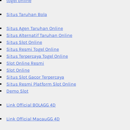
togel online
Situs Taruhan Bola
Situs Agen Taruhan Online
Situs Alternatif Taruhan Online
Situs Slot Online
Situs Resmi Togel Online
Situs Terpercaya Togel Online
Slot Online Resmi
Slot Online
Situs Slot Gacor Terpercaya
Situs Resmi Platform Slot Online
Demo Slot
Link Official BOLAGG 4D
Link Official MacauGG 4D