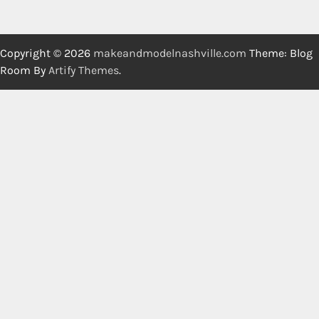
Copyright © 2026
makeandmodelnashville.com
Theme: Blog
Room By
Artify Themes
.