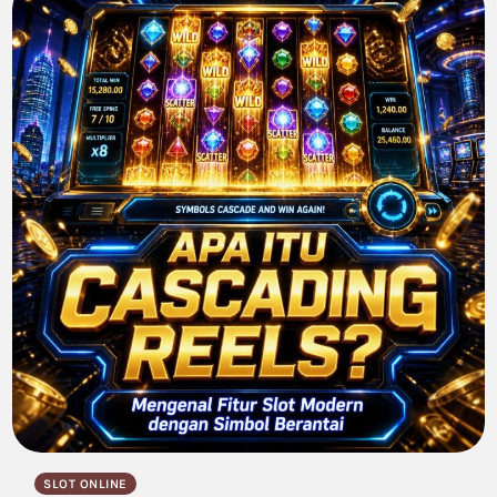
SLOT ONLINE