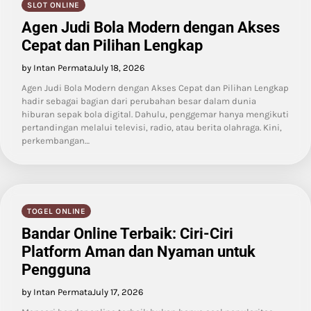
SLOT ONLINE
Agen Judi Bola Modern dengan Akses
Cepat dan Pilihan Lengkap
by Intan Permata
July 18, 2026
Agen Judi Bola Modern dengan Akses Cepat dan Pilihan Lengkap
hadir sebagai bagian dari perubahan besar dalam dunia
hiburan sepak bola digital. Dahulu, penggemar hanya mengikuti
pertandingan melalui televisi, radio, atau berita olahraga. Kini,
perkembangan…
TOGEL ONLINE
Bandar Online Terbaik: Ciri-Ciri
Platform Aman dan Nyaman untuk
Pengguna
by Intan Permata
July 17, 2026