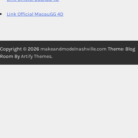
Link Official MacauGG 4D
Copyright © 2026
makeandmodelnashville.com
Theme: Blog
Room By
Artify Themes
.