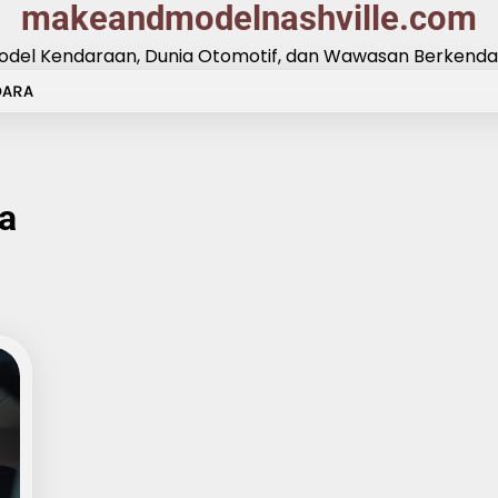
makeandmodelnashville.com
odel Kendaraan, Dunia Otomotif, dan Wawasan Berkenda
DARA
a