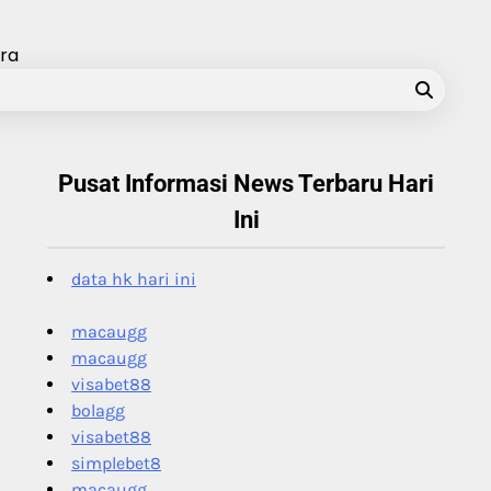
ra
Pusat Informasi News Terbaru Hari
Ini
data hk hari ini
macaugg
macaugg
visabet88
bolagg
visabet88
simplebet8
macaugg