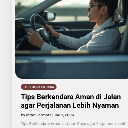
TIPS BERKENDARA
Tips Berkendara Aman di Jalan
agar Perjalanan Lebih Nyaman
by Intan Permata
June 3, 2026
Tips Berkendara Aman di Jalan Raya agar Perjalanan Lebih