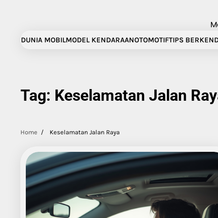
Skip
to
M
content
DUNIA MOBIL
MODEL KENDARAAN
OTOMOTIF
TIPS BERKEN
Tag:
Keselamatan Jalan Ray
Home
Keselamatan Jalan Raya