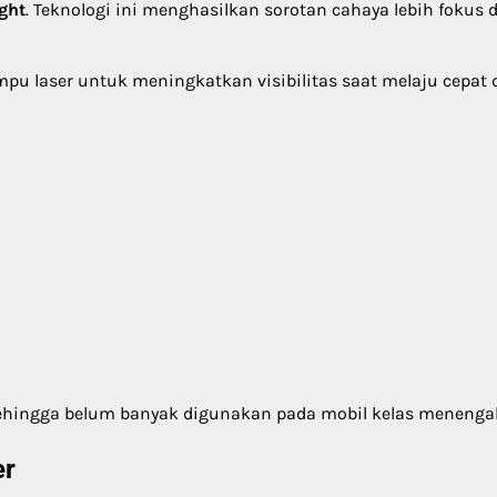
ght
. Teknologi ini menghasilkan sorotan cahaya lebih fokus 
u laser untuk meningkatkan visibilitas saat melaju cepat 
sehingga belum banyak digunakan pada mobil kelas menenga
er