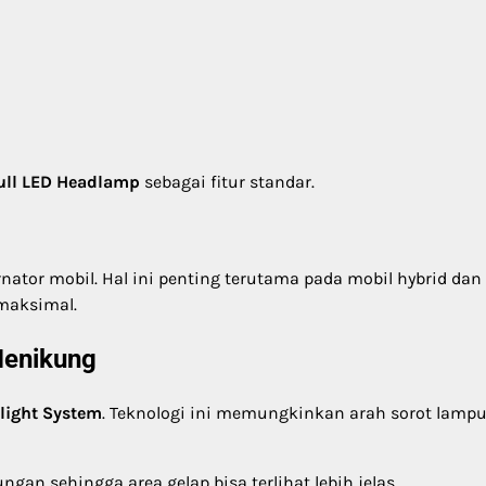
ull LED Headlamp
sebagai fitur standar.
tor mobil. Hal ini penting terutama pada mobil hybrid dan
 maksimal.
Menikung
light System
. Teknologi ini memungkinkan arah sorot lamp
gan sehingga area gelap bisa terlihat lebih jelas.