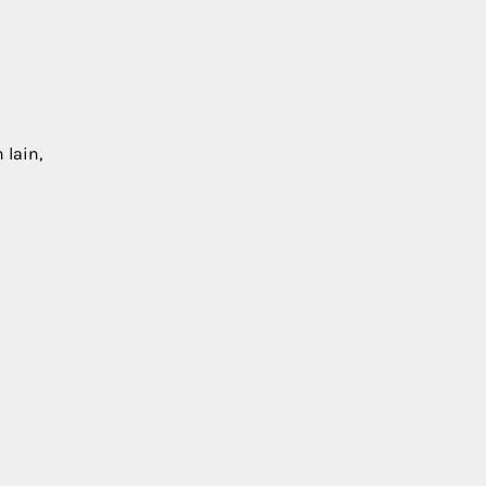
lain,