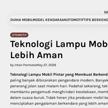
Skip
to
M
content
DUNIA MOBIL
MODEL KENDARAAN
OTOMOTIF
TIPS BERKEN
OTOMOTIF
Teknologi Lampu Mobi
Lebih Aman
by Intan Permata
May 27, 2026
Teknologi Lampu Mobil Pintar yang Membuat Berkend
paling banyak dibicarakan pengendara modern. Banya
penerang jalan saat malam hari. Padahal sekarang, t
membantu pengemudi menghindari kecelakaan, memba
dalam cuaca buruk. Tidak heran jika produsen mobil
menciptakan pengalaman berkendara yang lebih aman 