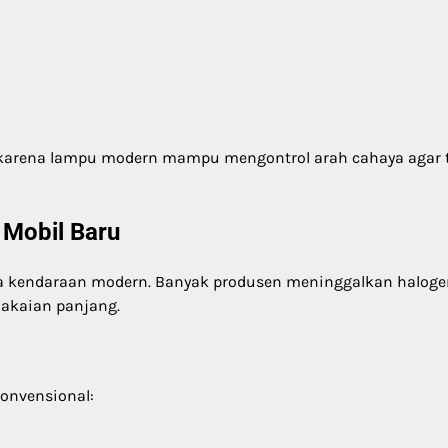
n karena lampu modern mampu mengontrol arah cahaya agar 
 Mobil Baru
ada kendaraan modern. Banyak produsen meninggalkan halog
makaian panjang.
onvensional: