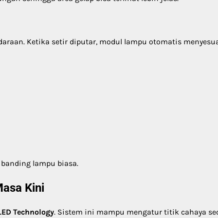
raan. Ketika setir diputar, modul lampu otomatis menyesu
ibanding lampu biasa.
asa Kini
LED Technology
. Sistem ini mampu mengatur titik cahaya se