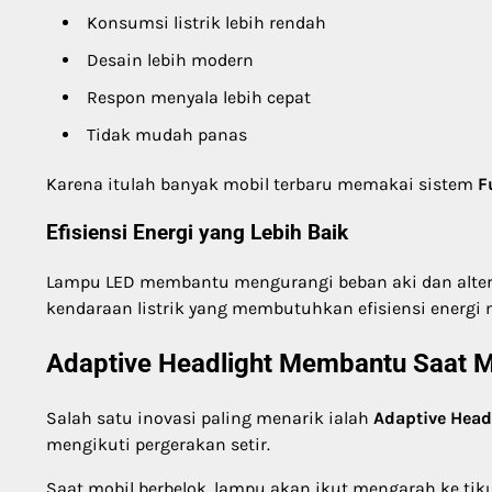
Konsumsi listrik lebih rendah
Desain lebih modern
Respon menyala lebih cepat
Tidak mudah panas
Karena itulah banyak mobil terbaru memakai sistem
F
Efisiensi Energi yang Lebih Baik
Lampu LED membantu mengurangi beban aki dan alterna
kendaraan listrik yang membutuhkan efisiensi energi
Adaptive Headlight Membantu Saat 
Salah satu inovasi paling menarik ialah
Adaptive Head
mengikuti pergerakan setir.
Saat mobil berbelok, lampu akan ikut mengarah ke tikun