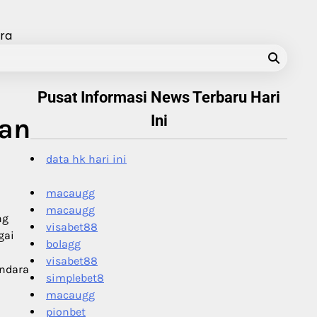
ra
Pusat Informasi News Terbaru Hari
Ini
lan
data hk hari ini
macaugg
macaugg
ng
visabet88
gai
bolagg
visabet88
ndara
simplebet8
macaugg
pionbet