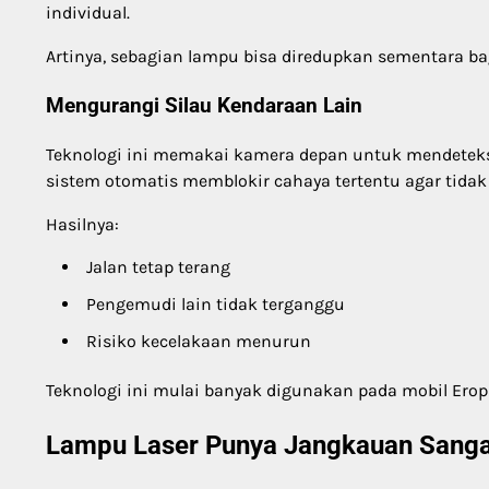
individual.
Artinya, sebagian lampu bisa diredupkan sementara bag
Mengurangi Silau Kendaraan Lain
Teknologi ini memakai kamera depan untuk mendeteksi
sistem otomatis memblokir cahaya tertentu agar tidak
Hasilnya:
Jalan tetap terang
Pengemudi lain tidak terganggu
Risiko kecelakaan menurun
Teknologi ini mulai banyak digunakan pada mobil Ero
Lampu Laser Punya Jangkauan Sanga