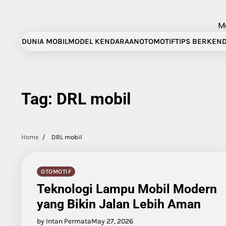
Skip
to
M
content
DUNIA MOBIL
MODEL KENDARAAN
OTOMOTIF
TIPS BERKEN
Tag:
DRL mobil
Home
DRL mobil
OTOMOTIF
Teknologi Lampu Mobil Modern
yang Bikin Jalan Lebih Aman
by Intan Permata
May 27, 2026