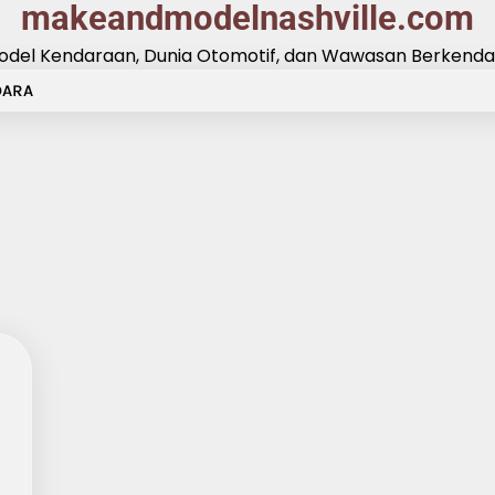
makeandmodelnashville.com
odel Kendaraan, Dunia Otomotif, dan Wawasan Berkenda
DARA