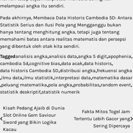
melampaui angka itu sendiri.
Pada akhirnya, Membaca Data Historis Cambodia 5D: Antara
Statistik Serius dan Ilusi Pola yang Mengganggu bukan
hanya tentang menghitung angka, tetapi juga tentang
memahami batas antara realitas matematis dan persepsi
yang dibentuk oleh otak kita sendiri.
Tagged
analisis angka
,
analisis data
,
angka 5 digit
,
apophenia
,
cambodia 5d
,
cognitive bias
,
data acak
,
data historis
,
data historis Cambodia 5D
,
distribusi angka
,
frekuensi angka
,
ilmu data
,
ilmu statistik
,
interpretasi data
,
matematika dasar
,
peluang matematika
,
pola angka
,
probabilitas
,
random event
,
statistik deskriptif
,
statistik numerik
Kisah Pedang Ajaib di Dunia
Post
Fakta Mitos Togel Jam
Slot Online Gem Saviour
Tertentu Lebih Gacor yang
navigation
Sword yang Bikin Logika
Sering Dipercaya
Kacau