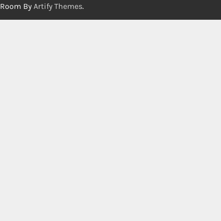
Room By
Artify Themes
.