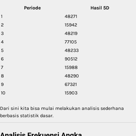
Periode
Hasil 5D
1
48271
2
15942
3
48219
4
77105
5
48233
6
90512
7
15988
8
48290
9
67321
10
15903
Dari sini kita bisa mulai melakukan analisis sederhana
berbasis statistik dasar.
Analisis Frekuensi Angka