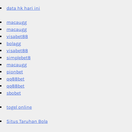
data hk hari ini
macaugg
macaugg
visabet88
bolagg
visabet88
simplebet8
macaugg
pionbet
qq88bet
qq88bet
sbobet
togel online
Situs Taruhan Bola