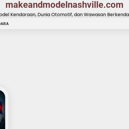
makeandmodelnashville.com
odel Kendaraan, Dunia Otomotif, dan Wawasan Berkenda
DARA