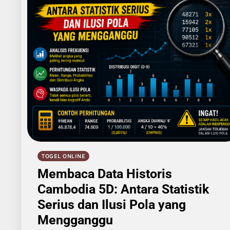
TOGEL ONLINE
Membaca Data Historis
Cambodia 5D: Antara Statistik
Serius dan Ilusi Pola yang
Mengganggu