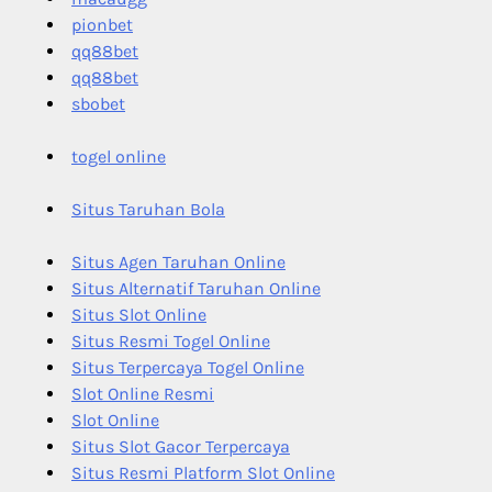
pionbet
qq88bet
qq88bet
sbobet
togel online
Situs Taruhan Bola
Situs Agen Taruhan Online
Situs Alternatif Taruhan Online
Situs Slot Online
Situs Resmi Togel Online
Situs Terpercaya Togel Online
Slot Online Resmi
Slot Online
Situs Slot Gacor Terpercaya
Situs Resmi Platform Slot Online