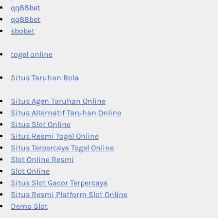
qq88bet
qq88bet
sbobet
togel online
Situs Taruhan Bola
Situs Agen Taruhan Online
Situs Alternatif Taruhan Online
Situs Slot Online
Situs Resmi Togel Online
Situs Terpercaya Togel Online
Slot Online Resmi
Slot Online
Situs Slot Gacor Terpercaya
Situs Resmi Platform Slot Online
Demo Slot