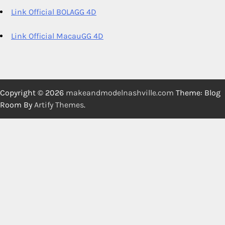
Link Official BOLAGG 4D
Link Official MacauGG 4D
Copyright © 2026
makeandmodelnashville.com
Theme: Blog
Room By
Artify Themes
.