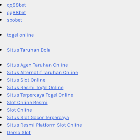
qq88bet
qq88bet
sbobet
togel online
Situs Taruhan Bola
Situs Agen Taruhan Online
Situs Alternatif Taruhan Online
Situs Slot Online
Situs Resmi Togel Online
Situs Terpercaya Togel Online
Slot Online Resmi
Slot Online
Situs Slot Gacor Terpercaya
Situs Resmi Platform Slot Online
Demo Slot