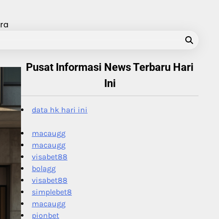
ra
Pusat Informasi News Terbaru Hari
Ini
data hk hari ini
macaugg
macaugg
visabet88
bolagg
visabet88
simplebet8
macaugg
pionbet