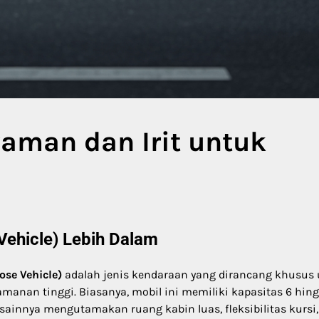
yaman dan Irit untuk
Vehicle) Lebih Dalam
ose Vehicle)
adalah jenis kendaraan yang dirancang khusus
nan tinggi. Biasanya, mobil ini memiliki kapasitas 6 hin
esainnya mengutamakan ruang kabin luas, fleksibilitas kursi