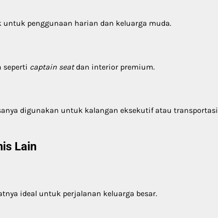
cok untuk penggunaan harian dan keluarga muda.
 seperti
captain seat
dan interior premium.
nya digunakan untuk kalangan eksekutif atau transportasi
is Lain
ya ideal untuk perjalanan keluarga besar.