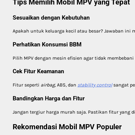
Tips Memilih Mobil MPV yang Tepat
Sesuaikan dengan Kebutuhan
Apakah untuk keluarga kecil atau besar? Jawaban ini 
Perhatikan Konsumsi BBM
Pilih MPV dengan mesin efisien agar tidak membebani 
Cek Fitur Keamanan
Fitur seperti
airbag
, ABS, dan
stability control
sangat pe
Bandingkan Harga dan Fitur
Jangan tergiur harga murah saja. Pastikan fitur yang 
Rekomendasi Mobil MPV Populer