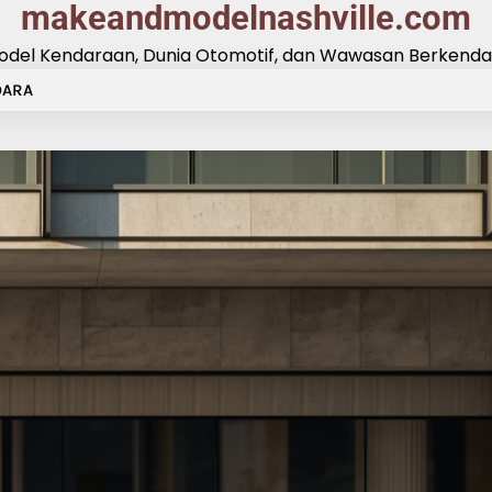
makeandmodelnashville.com
odel Kendaraan, Dunia Otomotif, dan Wawasan Berkenda
DARA