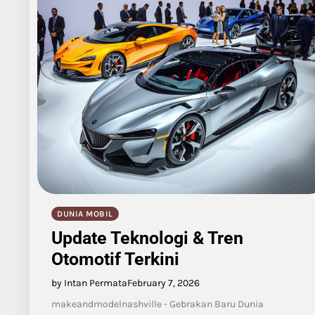
DUNIA MOBIL
Update Teknologi & Tren
Otomotif Terkini
by Intan Permata
February 7, 2026
makeandmodelnashville - Gebrakan Baru Dunia