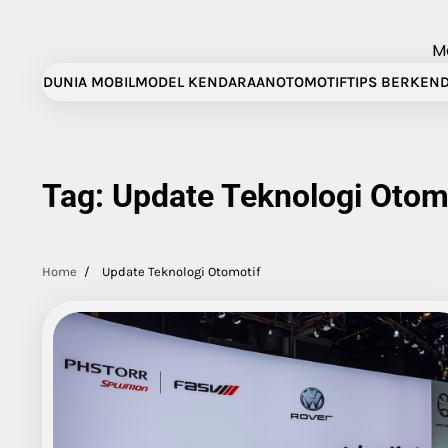
Skip
to
M
content
DUNIA MOBIL
MODEL KENDARAAN
OTOMOTIF
TIPS BERKEN
Tag:
Update Teknologi Otom
Home
Update Teknologi Otomotif