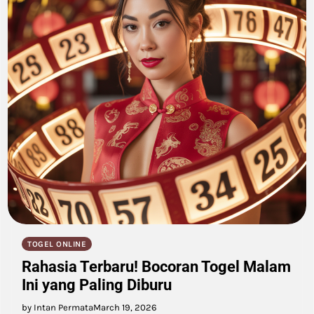
TOGEL ONLINE
Rahasia Terbaru! Bocoran Togel Malam
Ini yang Paling Diburu
by Intan Permata
March 19, 2026