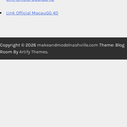
Link Official MacauGG 4D
Copyright © 2026
makeandmodelnashville.com
Theme: Blog
Room By
Artify Themes
.