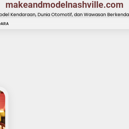
makeandmodelnashville.com
odel Kendaraan, Dunia Otomotif, dan Wawasan Berkenda
DARA