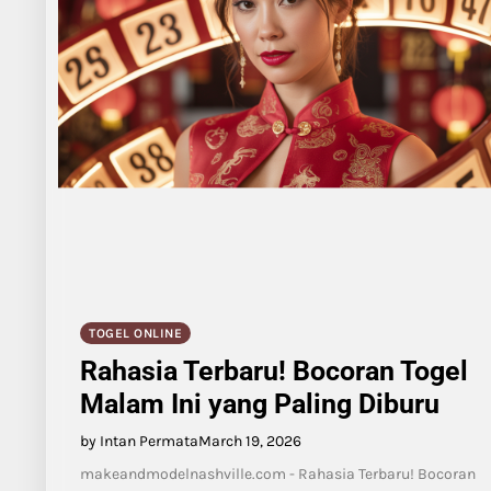
TOGEL ONLINE
Rahasia Terbaru! Bocoran Togel
Malam Ini yang Paling Diburu
by Intan Permata
March 19, 2026
makeandmodelnashville.com - Rahasia Terbaru! Bocoran