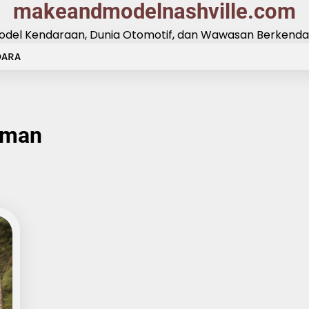
makeandmodelnashville.com
odel Kendaraan, Dunia Otomotif, dan Wawasan Berkenda
DARA
 aman