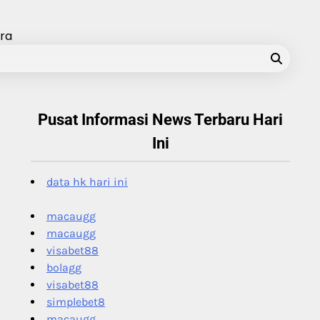
ra
Pusat Informasi News Terbaru Hari
Ini
data hk hari ini
macaugg
macaugg
visabet88
bolagg
visabet88
simplebet8
macaugg