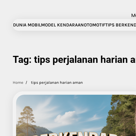
Skip
to
M
content
DUNIA MOBIL
MODEL KENDARAAN
OTOMOTIF
TIPS BERKEN
Tag:
tips perjalanan harian
Home
tips perjalanan harian aman