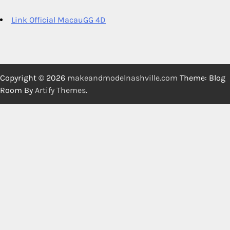
Link Official MacauGG 4D
Copyright © 2026
makeandmodelnashville.com
Theme: Blog
Room By
Artify Themes
.