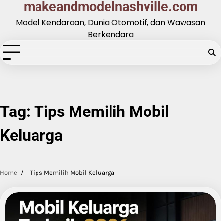
makeandmodelnashville.com
Skip
to
Model Kendaraan, Dunia Otomotif, dan Wawasan
content
Berkendara
Tag:
Tips Memilih Mobil
Keluarga
Home
Tips Memilih Mobil Keluarga