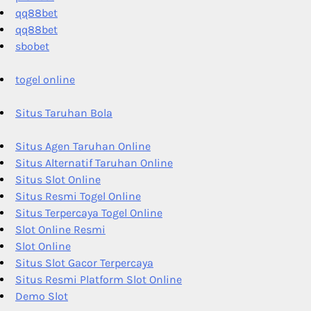
qq88bet
qq88bet
sbobet
togel online
Situs Taruhan Bola
Situs Agen Taruhan Online
Situs Alternatif Taruhan Online
Situs Slot Online
Situs Resmi Togel Online
Situs Terpercaya Togel Online
Slot Online Resmi
Slot Online
Situs Slot Gacor Terpercaya
Situs Resmi Platform Slot Online
Demo Slot