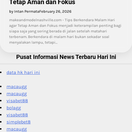
Tetap Aman dan Fokus
by Intan Permata
February 26, 2026
makeandmodelnashville.com - Tips Berkendara Malam Hari
agar Tetap Aman dan Fokus menjadi keterampilan penting bagi
siapa saja yang sering berada di jalan setelah matahari
terbenam. Berkendara di malam hari bukan sekadar soal
menyalakan lampu, tetapi…
Pusat Informasi News Terbaru Hari Ini
data hk hari ini
macaugg
macaugg
visabet88
bolagg
visabet88
simplebet8
macaugg