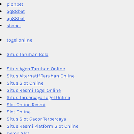
pionbet
qq88bet
qq88bet
sbobet
togel online
Situs Taruhan Bola
Situs Agen Taruhan Online
Situs Alternatif Taruhan Online
Situs Slot Online
Situs Resmi Togel Online
Situs Terpercaya Togel Online
Slot Online Resmi
Slot Online
Situs Slot Gacor Terpercaya
Situs Resmi Platform Slot Online
Demo Slot