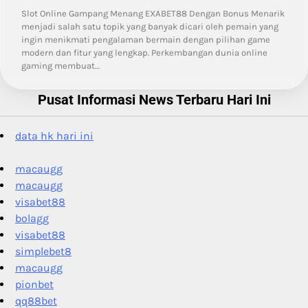
Slot Online Gampang Menang EXABET88 Dengan Bonus Menarik
menjadi salah satu topik yang banyak dicari oleh pemain yang
ingin menikmati pengalaman bermain dengan pilihan game
modern dan fitur yang lengkap. Perkembangan dunia online
gaming membuat…
Pusat Informasi News Terbaru Hari Ini
data hk hari ini
macaugg
macaugg
visabet88
bolagg
visabet88
simplebet8
macaugg
pionbet
qq88bet