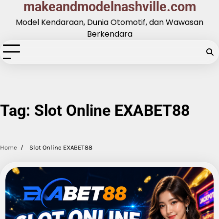
makeandmodelnashville.com
Skip
to
Model Kendaraan, Dunia Otomotif, dan Wawasan
content
Berkendara
Tag:
Slot Online EXABET88
Home
Slot Online EXABET88