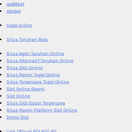
qq88bet
sbobet
togel online
Situs Taruhan Bola
Situs Agen Taruhan Online
Situs Alternatif Taruhan Online
Situs Slot Online
Situs Resmi Togel Online
Situs Terpercaya Togel Online
Slot Online Resmi
Slot Online
Situs Slot Gacor Terpercaya
Situs Resmi Platform Slot Online
Demo Slot
Link Official BOLAGG 4D