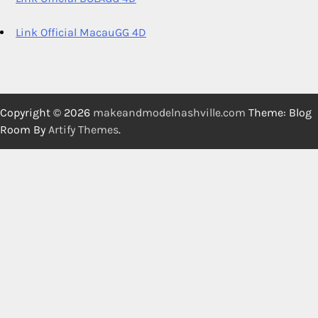
Link Official MacauGG 4D
Copyright © 2026
makeandmodelnashville.com
Theme: Blog
Room By
Artify Themes
.