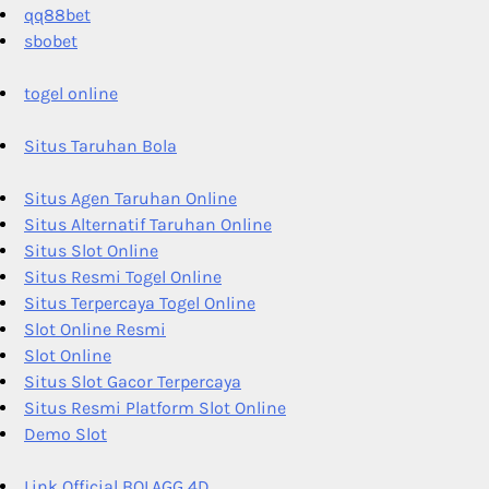
qq88bet
sbobet
togel online
Situs Taruhan Bola
Situs Agen Taruhan Online
Situs Alternatif Taruhan Online
Situs Slot Online
Situs Resmi Togel Online
Situs Terpercaya Togel Online
Slot Online Resmi
Slot Online
Situs Slot Gacor Terpercaya
Situs Resmi Platform Slot Online
Demo Slot
Link Official BOLAGG 4D