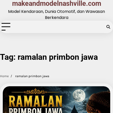
makeandmodelnashville.com
Skip
to
Model Kendaraan, Dunia Otomotif, dan Wawasan
content
Berkendara
Tag:
ramalan primbon jawa
Home
ramalan primbon jawa