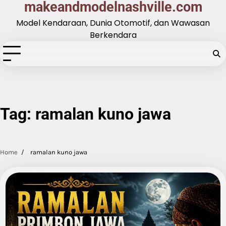
makeandmodelnashville.com
Skip
to
Model Kendaraan, Dunia Otomotif, dan Wawasan
content
Berkendara
Tag:
ramalan kuno jawa
Home
ramalan kuno jawa