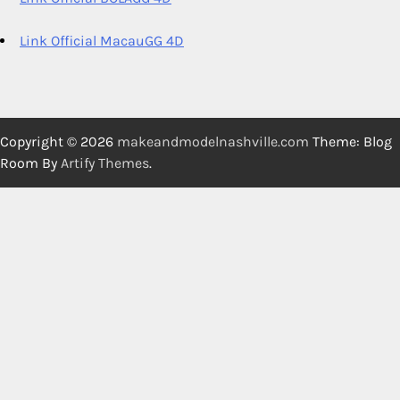
Link Official MacauGG 4D
Copyright © 2026
makeandmodelnashville.com
Theme: Blog
Room By
Artify Themes
.