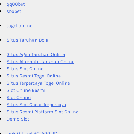
qq88bet
sbobet
togel online
Situs Taruhan Bola
Situs Agen Taruhan Online
Situs Alternatif Taruhan Online
Situs Slot Online
Situs Resmi Togel Online
Situs Terpercaya Togel Online
Slot Online Resmi
Slot Online
Situs Slot Gacor Terpercaya
Situs Resmi Platform Slot Online
Demo Slot
Link Official BOLAGG 4D