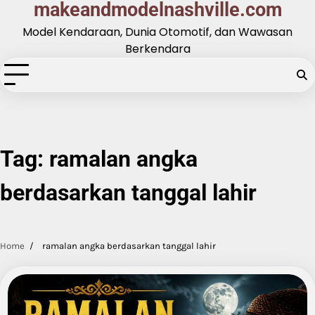
makeandmodelnashville.com
Skip
to
Model Kendaraan, Dunia Otomotif, dan Wawasan
content
Berkendara
Tag:
ramalan angka
berdasarkan tanggal lahir
Home
ramalan angka berdasarkan tanggal lahir