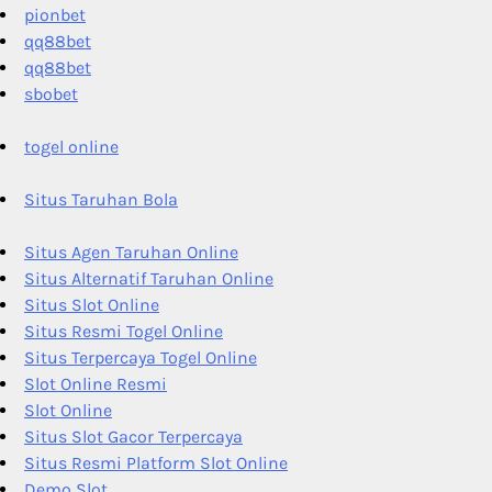
pionbet
qq88bet
qq88bet
sbobet
togel online
Situs Taruhan Bola
Situs Agen Taruhan Online
Situs Alternatif Taruhan Online
Situs Slot Online
Situs Resmi Togel Online
Situs Terpercaya Togel Online
Slot Online Resmi
Slot Online
Situs Slot Gacor Terpercaya
Situs Resmi Platform Slot Online
Demo Slot