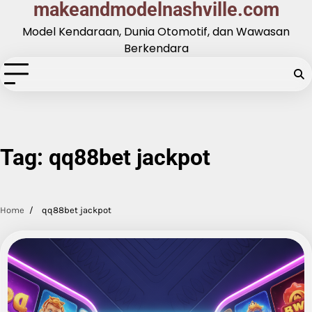
makeandmodelnashville.com
Skip
to
Model Kendaraan, Dunia Otomotif, dan Wawasan
content
Berkendara
Tag:
qq88bet jackpot
Home
qq88bet jackpot