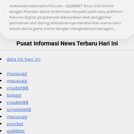
makeandmodelnashville.com - QQ88BET Situs Slot Online
dengan Provider Game Terkemuka menjadi salah satu platform
hiburan digital yang banyak dibicarakan oleh penggemar
permainan slot daring. Kehadirannya memberikan warna baru
dalam dunia game online dengan menghadirkan beragam…
Pusat Informasi News Terbaru Hari Ini
data hk hari ini
macaugg
macaugg
visabet88
bolagg
visabet88
simplebet8
macaugg
pionbet
qq88bet