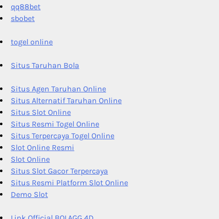
qq88bet
sbobet
togel online
Situs Taruhan Bola
Situs Agen Taruhan Online
Situs Alternatif Taruhan Online
Situs Slot Online
Situs Resmi Togel Online
Situs Terpercaya Togel Online
Slot Online Resmi
Slot Online
Situs Slot Gacor Terpercaya
Situs Resmi Platform Slot Online
Demo Slot
Link Official BOLAGG 4D