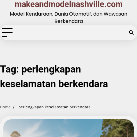
makeandmodelnashville.com
Skip
to
Model Kendaraan, Dunia Otomotif, dan Wawasan
content
Berkendara
Tag:
perlengkapan
keselamatan berkendara
Home
perlengkapan keselamatan berkendara