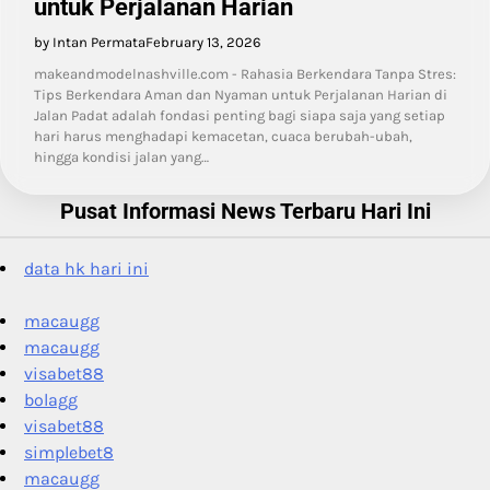
untuk Perjalanan Harian
by Intan Permata
February 13, 2026
makeandmodelnashville.com - Rahasia Berkendara Tanpa Stres:
Tips Berkendara Aman dan Nyaman untuk Perjalanan Harian di
Jalan Padat adalah fondasi penting bagi siapa saja yang setiap
hari harus menghadapi kemacetan, cuaca berubah-ubah,
hingga kondisi jalan yang…
Pusat Informasi News Terbaru Hari Ini
data hk hari ini
macaugg
macaugg
visabet88
bolagg
visabet88
simplebet8
macaugg