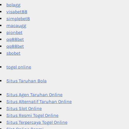
bolagg
visabet88
simplebet8
macaugg
pionbet
qq88bet
qq88bet
sbobet
togel online
Situs Taruhan Bola
Situs Agen Taruhan Online
Situs Alternatif Taruhan Online
Situs Slot Online
Situs Resmi Togel Online
Situs Terpercaya Togel Online