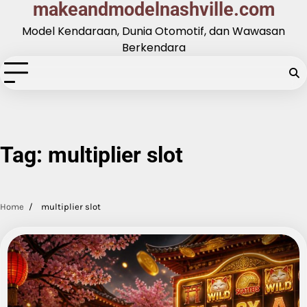
makeandmodelnashville.com
Skip
to
Model Kendaraan, Dunia Otomotif, dan Wawasan
content
Berkendara
Tag:
multiplier slot
Home
multiplier slot