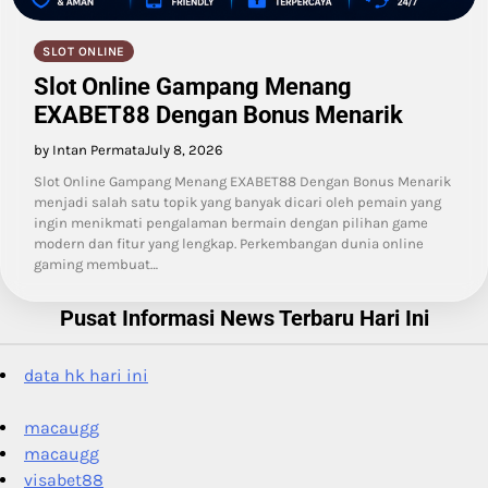
SLOT ONLINE
Slot Online Gampang Menang
EXABET88 Dengan Bonus Menarik
by Intan Permata
July 8, 2026
Slot Online Gampang Menang EXABET88 Dengan Bonus Menarik
menjadi salah satu topik yang banyak dicari oleh pemain yang
ingin menikmati pengalaman bermain dengan pilihan game
modern dan fitur yang lengkap. Perkembangan dunia online
gaming membuat…
Pusat Informasi News Terbaru Hari Ini
data hk hari ini
macaugg
macaugg
visabet88