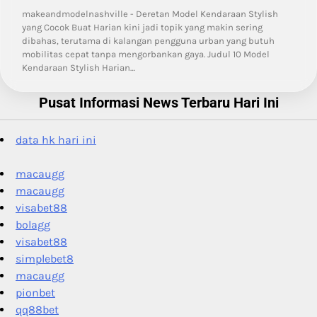
makeandmodelnashville - Deretan Model Kendaraan Stylish
yang Cocok Buat Harian kini jadi topik yang makin sering
dibahas, terutama di kalangan pengguna urban yang butuh
mobilitas cepat tanpa mengorbankan gaya. Judul 10 Model
Kendaraan Stylish Harian…
Pusat Informasi News Terbaru Hari Ini
data hk hari ini
macaugg
macaugg
visabet88
bolagg
visabet88
simplebet8
macaugg
pionbet
qq88bet