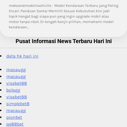
makeandmodelnashville - Model Kendaraan Terbaru yang Paling
Dicari: Panduan Santai Memilih Sesuai Kebutuhan kini jadi
topik hangat bagi siapa pun yang ingin upgrade mobil atau
motor tanpa ribet. Di tengah banjir pilihan, memahami model
kendaraan…
Pusat Informasi News Terbaru Hari Ini
data hk hari ini
macaugg
macaugg
visabet88
bolagg
visabet88
simplebet8
macaugg
pionbet
qq88bet