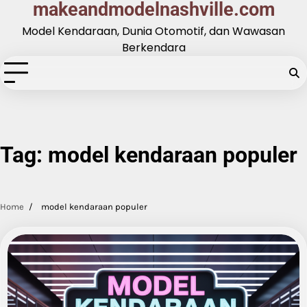
makeandmodelnashville.com
Skip
to
Model Kendaraan, Dunia Otomotif, dan Wawasan
content
Berkendara
Tag:
model kendaraan populer
Home
model kendaraan populer