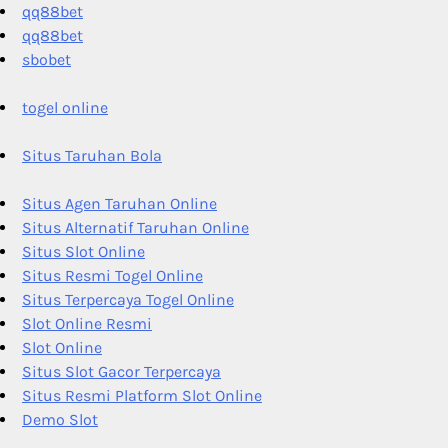
qq88bet
qq88bet
sbobet
togel online
Situs Taruhan Bola
Situs Agen Taruhan Online
Situs Alternatif Taruhan Online
Situs Slot Online
Situs Resmi Togel Online
Situs Terpercaya Togel Online
Slot Online Resmi
Slot Online
Situs Slot Gacor Terpercaya
Situs Resmi Platform Slot Online
Demo Slot