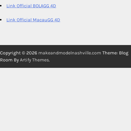
Link Official BOLAGG 4D
Link Official MacauGG 4D
Copyright © 2026
makeandmodelnashville.com
Theme: Blog
Room By
Artify Themes
.