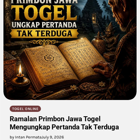
TOGEL ONLINE
Ramalan Primbon Jawa Togel
Mengungkap Pertanda Tak Terduga
by Intan Permata
July 9, 2026