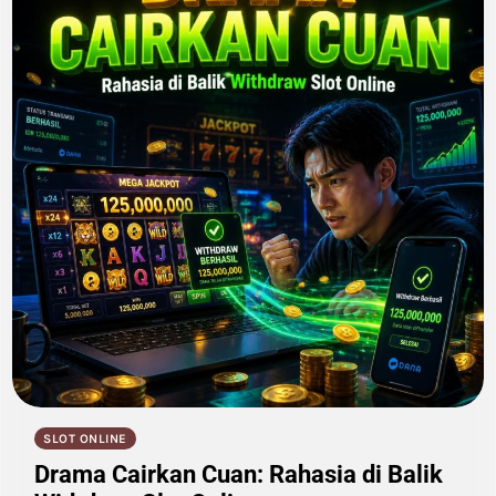
SLOT ONLINE
Drama Cairkan Cuan: Rahasia di Balik