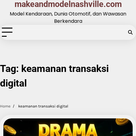
makeandmodelnashville.com
Skip
to
Model Kendaraan, Dunia Otomotif, dan Wawasan
content
Berkendara
Tag:
keamanan transaksi
digital
Home
keamanan transaksi digital