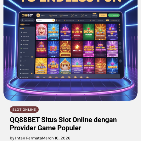
SLOT ONLINE
QQ88BET Situs Slot Online dengan
Provider Game Populer
by Intan Permata
March 10, 2026