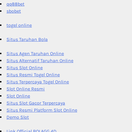
qq88bet
sbobet
togel online
Situs Taruhan Bola
Situs Agen Taruhan Online
Situs Alternatif Taruhan Online
Situs Slot Online
Situs Resmi Togel Online
Situs Terpercaya Togel Online
Slot Online Resmi
Slot Online
Situs Slot Gacor Terpercaya
Situs Resmi Platform Slot Online
Demo Slot
Link Official BOLAGG 4D