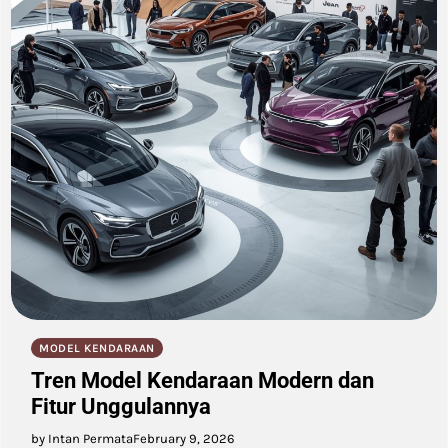
MODEL KENDARAAN
Tren Model Kendaraan Modern dan
Fitur Unggulannya
by Intan Permata
February 9, 2026