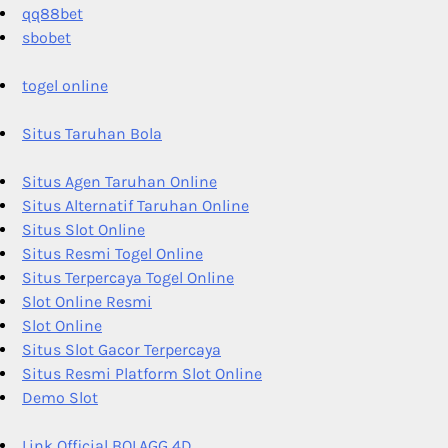
qq88bet
sbobet
togel online
Situs Taruhan Bola
Situs Agen Taruhan Online
Situs Alternatif Taruhan Online
Situs Slot Online
Situs Resmi Togel Online
Situs Terpercaya Togel Online
Slot Online Resmi
Slot Online
Situs Slot Gacor Terpercaya
Situs Resmi Platform Slot Online
Demo Slot
Link Official BOLAGG 4D