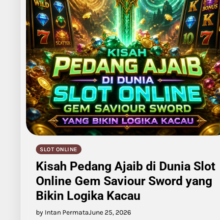
SLOT ONLINE
Kisah Pedang Ajaib di Dunia Slot
Online Gem Saviour Sword yang
Bikin Logika Kacau
by Intan Permata
June 25, 2026