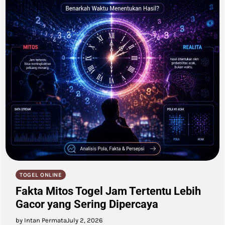
TOGEL ONLINE
Fakta Mitos Togel Jam Tertentu Lebih
Gacor yang Sering Dipercaya
by Intan Permata
July 2, 2026