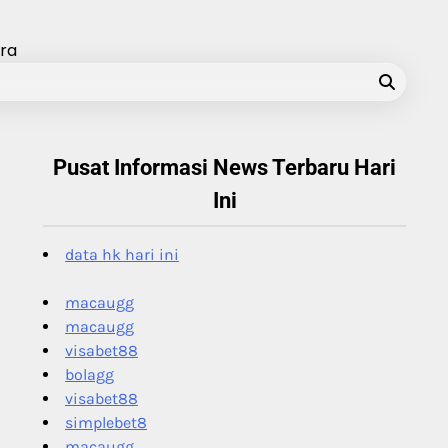
ra
Pusat Informasi News Terbaru Hari
Ini
data hk hari ini
macaugg
macaugg
visabet88
bolagg
visabet88
simplebet8
macaugg