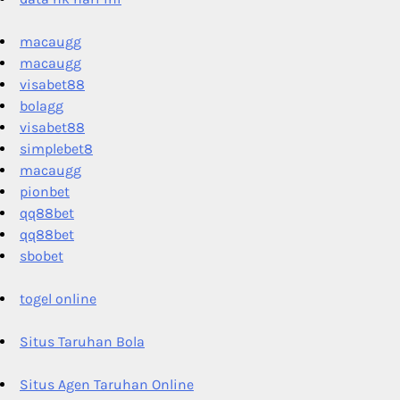
macaugg
macaugg
visabet88
bolagg
visabet88
simplebet8
macaugg
pionbet
qq88bet
qq88bet
sbobet
togel online
Situs Taruhan Bola
Situs Agen Taruhan Online