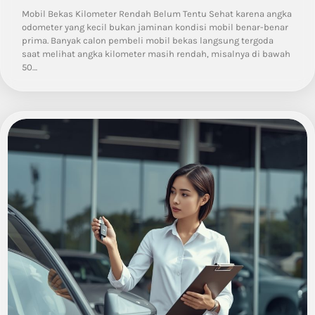
Mobil Bekas Kilometer Rendah Belum Tentu Sehat karena angka
odometer yang kecil bukan jaminan kondisi mobil benar-benar
prima. Banyak calon pembeli mobil bekas langsung tergoda
saat melihat angka kilometer masih rendah, misalnya di bawah
50…