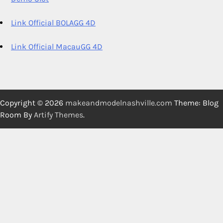
Link Official BOLAGG 4D
Link Official MacauGG 4D
Copyright © 2026
makeandmodelnashville.com
Theme: Blog
Room By
Artify Themes
.