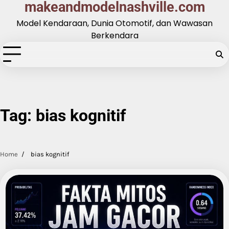
makeandmodelnashville.com
Skip
to
Model Kendaraan, Dunia Otomotif, dan Wawasan
content
Berkendara
Tag:
bias kognitif
Home
bias kognitif