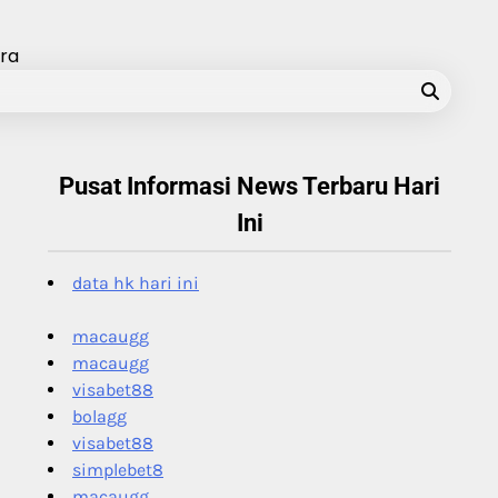
ra
Pusat Informasi News Terbaru Hari
Ini
data hk hari ini
macaugg
macaugg
visabet88
bolagg
visabet88
simplebet8
macaugg