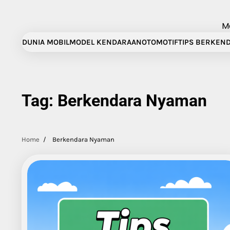
Skip
to
M
content
DUNIA MOBIL
MODEL KENDARAAN
OTOMOTIF
TIPS BERKEN
Tag:
Berkendara Nyaman
Home
Berkendara Nyaman