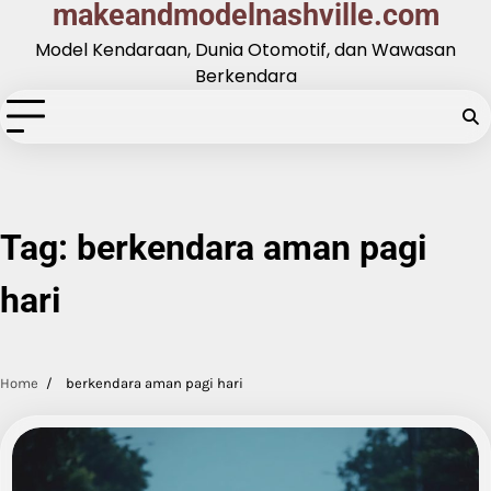
makeandmodelnashville.com
Skip
to
Model Kendaraan, Dunia Otomotif, dan Wawasan
content
Berkendara
Tag:
berkendara aman pagi
hari
Home
berkendara aman pagi hari