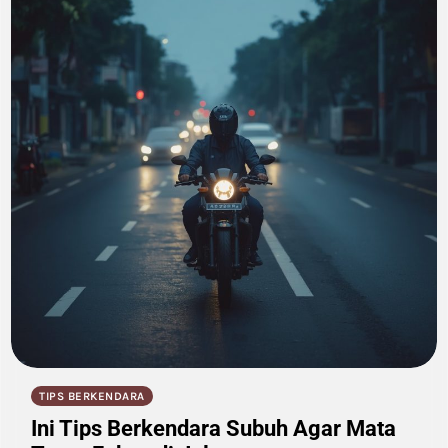
TIPS BERKENDARA
Ini Tips Berkendara Subuh Agar Mata