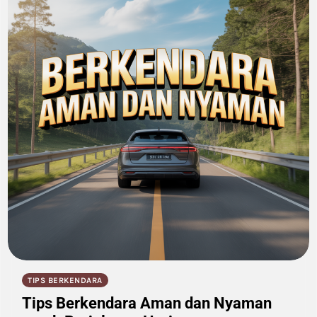
TIPS BERKENDARA
Tips Berkendara Aman dan Nyaman