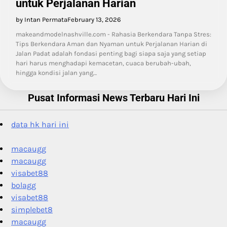
untuk Perjalanan Harian
by Intan Permata
February 13, 2026
makeandmodelnashville.com - Rahasia Berkendara Tanpa Stres:
Tips Berkendara Aman dan Nyaman untuk Perjalanan Harian di
Jalan Padat adalah fondasi penting bagi siapa saja yang setiap
hari harus menghadapi kemacetan, cuaca berubah-ubah,
hingga kondisi jalan yang…
Pusat Informasi News Terbaru Hari Ini
data hk hari ini
macaugg
macaugg
visabet88
bolagg
visabet88
simplebet8
macaugg