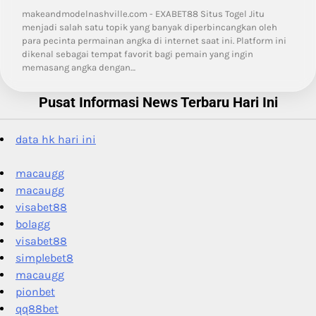
makeandmodelnashville.com - EXABET88 Situs Togel Jitu
menjadi salah satu topik yang banyak diperbincangkan oleh
para pecinta permainan angka di internet saat ini. Platform ini
dikenal sebagai tempat favorit bagi pemain yang ingin
memasang angka dengan…
Pusat Informasi News Terbaru Hari Ini
data hk hari ini
macaugg
macaugg
visabet88
bolagg
visabet88
simplebet8
macaugg
pionbet
qq88bet