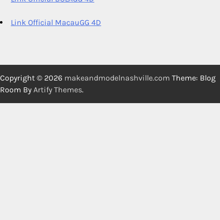
Link Official MacauGG 4D
Copyright © 2026
makeandmodelnashville.com
Theme: Blog
Room By
Artify Themes
.