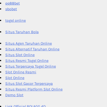
qq88bet
sbobet
togel online
Situs Taruhan Bola
Situs Agen Taruhan Online
Situs Alternatif Taruhan Online
Situs Slot Online
Situs Resmi Togel Online
Situs Terpercaya Togel Online
Slot Online Resmi
Slot Online
Situs Slot Gacor Terpercaya
Situs Resmi Platform Slot Online
Demo Slot
Link Official BOLAGG 4D