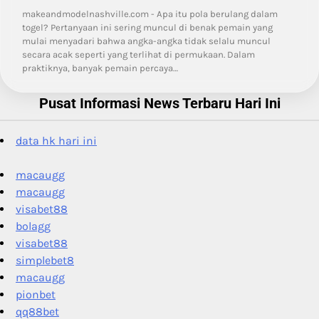
makeandmodelnashville.com - Apa itu pola berulang dalam
togel? Pertanyaan ini sering muncul di benak pemain yang
mulai menyadari bahwa angka-angka tidak selalu muncul
secara acak seperti yang terlihat di permukaan. Dalam
praktiknya, banyak pemain percaya…
Pusat Informasi News Terbaru Hari Ini
data hk hari ini
macaugg
macaugg
visabet88
bolagg
visabet88
simplebet8
macaugg
pionbet
qq88bet