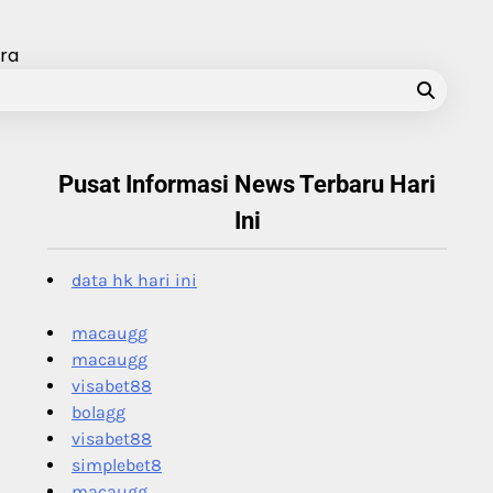
ra
Pusat Informasi News Terbaru Hari
Ini
data hk hari ini
macaugg
macaugg
visabet88
bolagg
visabet88
simplebet8
macaugg