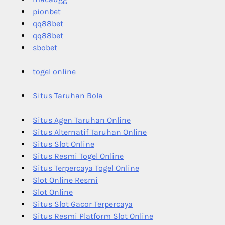
pionbet
qq88bet
qq88bet
sbobet
togel online
Situs Taruhan Bola
Situs Agen Taruhan Online
Situs Alternatif Taruhan Online
Situs Slot Online
Situs Resmi Togel Online
Situs Terpercaya Togel Online
Slot Online Resmi
Slot Online
Situs Slot Gacor Terpercaya
Situs Resmi Platform Slot Online