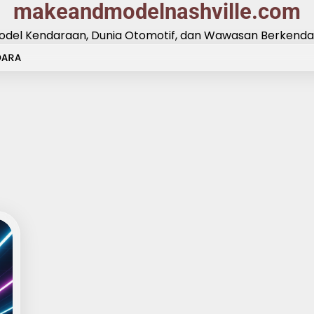
makeandmodelnashville.com
odel Kendaraan, Dunia Otomotif, dan Wawasan Berkenda
DARA