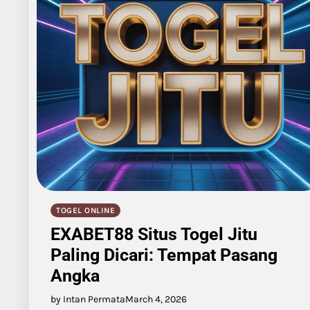
TOGEL ONLINE
EXABET88 Situs Togel Jitu
Paling Dicari: Tempat Pasang
Angka
by Intan Permata
March 4, 2026