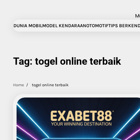
Skip
to
M
content
DUNIA MOBIL
MODEL KENDARAAN
OTOMOTIF
TIPS BERKEN
Tag:
togel online terbaik
Home
togel online terbaik