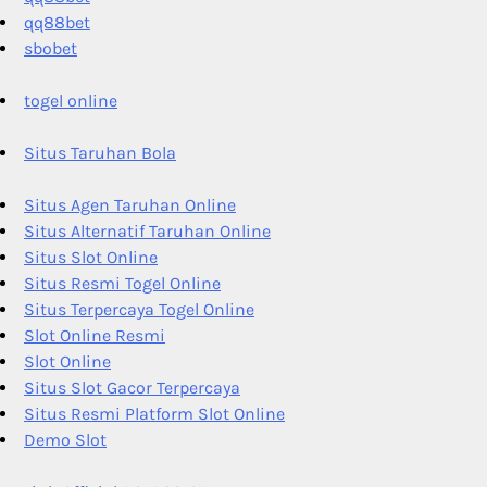
qq88bet
sbobet
togel online
Situs Taruhan Bola
Situs Agen Taruhan Online
Situs Alternatif Taruhan Online
Situs Slot Online
Situs Resmi Togel Online
Situs Terpercaya Togel Online
Slot Online Resmi
Slot Online
Situs Slot Gacor Terpercaya
Situs Resmi Platform Slot Online
Demo Slot