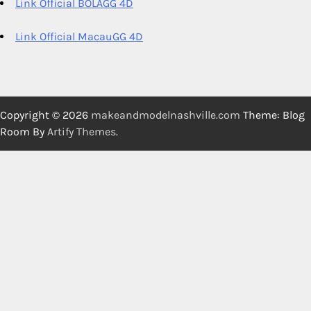
Link Official BOLAGG 4D
Link Official MacauGG 4D
Copyright © 2026
makeandmodelnashville.com
Theme: Blog
Room By
Artify Themes
.